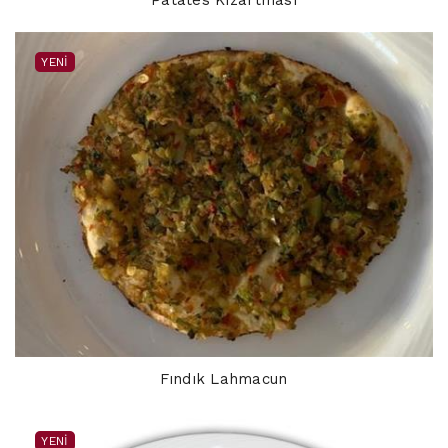
Patates Kızartması
YENI
Fındık Lahmacun
YENI