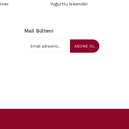
öner
Yoğurtlu İskender
Pi
Mail Bülteni
ABONE OL