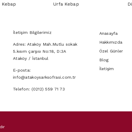
ı Kebap
Urfa Kebap
D
İletişim Bilgilerimiz
Anasayfa
Hakkımızda
Adres:
Ataköy Mah.Mutlu sokak
Özel Günler
5.kısım çarşısı No:18, D:3A
Ataköy / İstanbul
Blog
İletişim
E-posta:
info@atakoysarksofrasi.com.tr
Telefon:
(0212) 559 71 73
dır