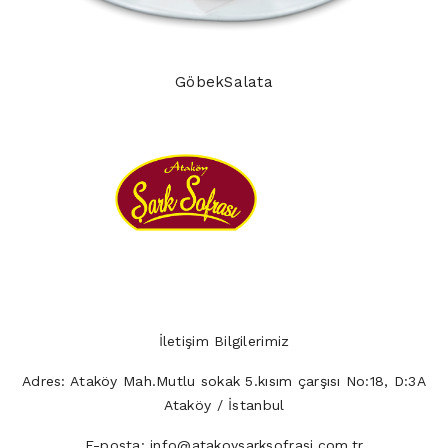
GöbekSalata
İletişim Bilgilerimiz
Adres:
Ataköy Mah.Mutlu sokak 5.kısım çarşısı No:18, D:3A
Ataköy / İstanbul
E-posta:
info@atakoysarksofrasi.com.tr