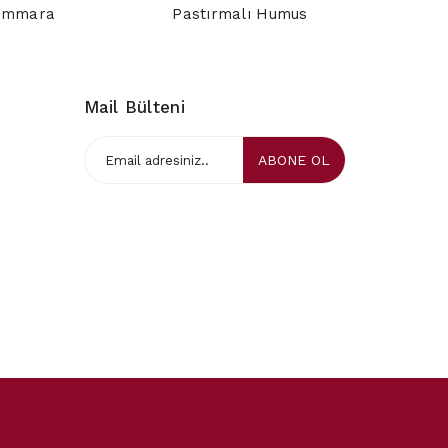
ammara
Pastırmalı Humus
Zeytin
Mail Bülteni
ABONE OL