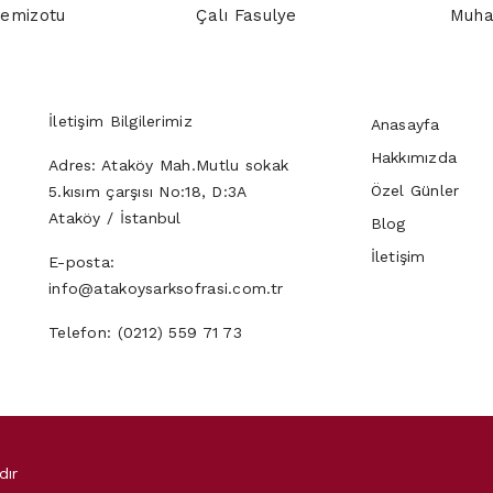
Semizotu
Çalı Fasulye
Muh
İletişim Bilgilerimiz
Anasayfa
Hakkımızda
Adres:
Ataköy Mah.Mutlu sokak
Özel Günler
5.kısım çarşısı No:18, D:3A
Ataköy / İstanbul
Blog
İletişim
E-posta:
info@atakoysarksofrasi.com.tr
Telefon:
(0212) 559 71 73
dır