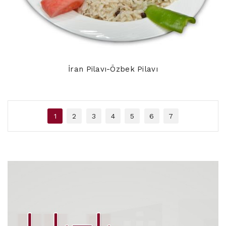
İran Pilavı-Özbek Pilavı
1
2
3
4
5
6
7