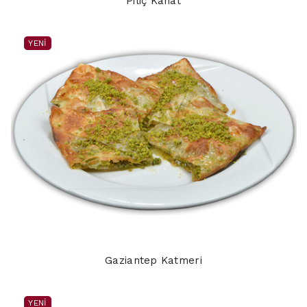
Piliç Kanat
YENI
Gaziantep Katmeri
YENI