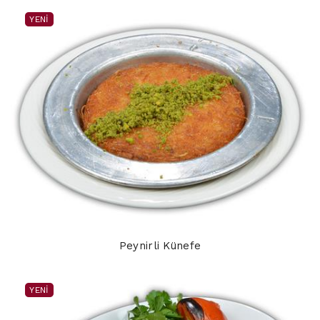
YENI
Peynirli Künefe
YENI