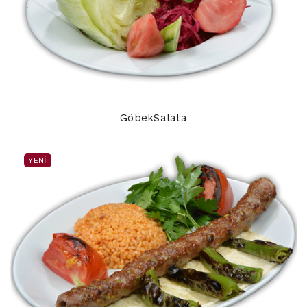
GöbekSalata
YENI